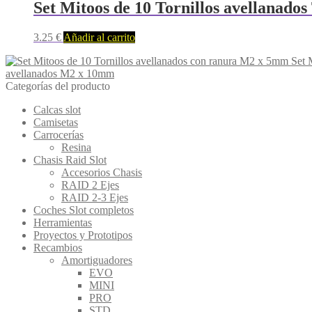
Set Mitoos de 10 Tornillos avellana
3.25
€
Añadir al carrito
Set 
avellanados M2 x 10mm
Categorías del producto
Calcas slot
Camisetas
Carrocerías
Resina
Chasis Raid Slot
Accesorios Chasis
RAID 2 Ejes
RAID 2-3 Ejes
Coches Slot completos
Herramientas
Proyectos y Prototipos
Recambios
Amortiguadores
EVO
MINI
PRO
STD