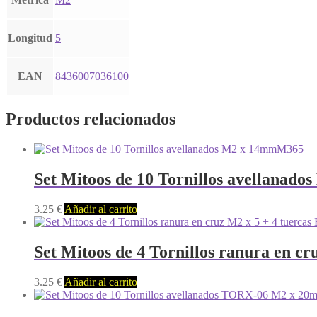
Longitud
5
EAN
8436007036100
Productos relacionados
M365
Set Mitoos de 10 Tornillos avellanad
3.25
€
Añadir al carrito
Set Mitoos de 4 Tornillos ranura en cr
3.25
€
Añadir al carrito