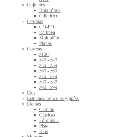
Cojinetes
Bola rótula
Cilíndrico
Coronas
CO-POL
En línea
Multipiñón
Planas
Correas
z100
z40 - z49
z50 - z59
z60 - z69
z70 - z79
z80 - z89
z90 - z99
Ejes
Estuches, trencillas y guías
Llantas
Camión
Clásicas
Fórmula 1
Pista
Raid
Motores