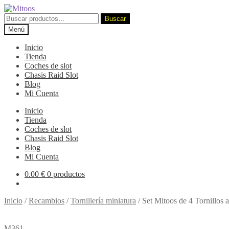
Ir
Ir
a
al
Buscar
Buscar
la
contenido
por:
Menú
navegación
Inicio
Tienda
Coches de slot
Chasis Raid Slot
Blog
Mi Cuenta
Inicio
Tienda
Coches de slot
Chasis Raid Slot
Blog
Mi Cuenta
0.00
€
0 productos
Inicio
/
Recambios
/
Tornillería miniatura
/
Set Mitoos de 4 Tornillos 
M361