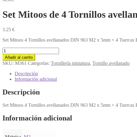
Set Mitoos de 4 Tornillos avell
3.25
€
Set Mitoos 4 Tornillos avellanados DIN 963 M2 x 5mm + 4 Tuercas
Set
Mitoos
Añadir al carrito
de
SKU:
M361
Categorías:
Tornillería miniatura
,
Tornillo avellanado
4
Tornillos
Descripción
avellanados
Información adicional
M2
x
Descripción
5
+
Set Mitoos 4 Tornillos avellanados DIN 963 M2 x 5mm + 4 Tuercas
4
tuercas
bloc
Información adicional
M2
cantidad
Métrica
M2