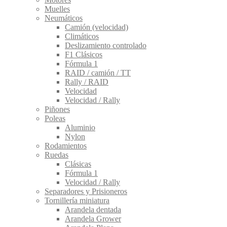
Muelles
Neumáticos
Camión (velocidad)
Climáticos
Deslizamiento controlado
F1 Clásicos
Fórmula 1
RAID / camión / TT
Rally / RAID
Velocidad
Velocidad / Rally
Piñones
Poleas
Aluminio
Nylon
Rodamientos
Ruedas
Clásicas
Fórmula 1
Velocidad / Rally
Separadores y Prisioneros
Tornillería miniatura
Arandela dentada
Arandela Grower