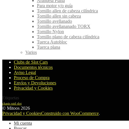
Arandela Plana
Para motor y/o guía
Tornillo allen de cabeza cilíndrica
Tornillo allen sin cabeza
Tornillo avellanado
Tornillo avellananado TORX
Tornillo Nylon
Tornillo plano de cabeza cilíndrica
Tuerca Autobloc
Tuerca plana
Varios
Clubs de Slot Cars
Documentos técnicos
Aviso Legal
Proceso de Compra
Envíos y Devoluciones
Privacidad y Cookies
Etiquetas
chasis raid slot
© Mitoos 2026
Privacidad y Cookies
Construido con WooCommerce
.
Mi cuenta
Buscar