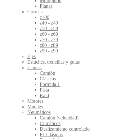
Multipiñón
Planas
Correas
z100
z40 - z49
z50 - z59
z60 - z69
z70 - z79
z80 - z89
z90 - z99
Ejes
Estuches, trencillas y guías
Llantas
Camión
Clásicas
Fórmula 1
Pista
Raid
Motores
Muelles
Neumáticos
Camión (velocidad)
Climáticos
Deslizamiento controlado
F1 Clásicos