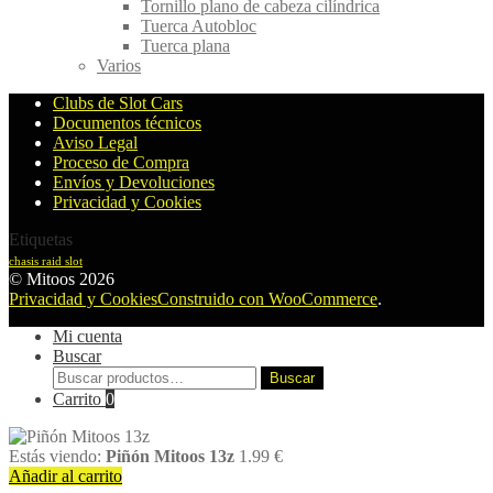
Tornillo plano de cabeza cilíndrica
Tuerca Autobloc
Tuerca plana
Varios
Clubs de Slot Cars
Documentos técnicos
Aviso Legal
Proceso de Compra
Envíos y Devoluciones
Privacidad y Cookies
Etiquetas
chasis raid slot
© Mitoos 2026
Privacidad y Cookies
Construido con WooCommerce
.
Mi cuenta
Buscar
Buscar
Buscar
por:
Carrito
0
Estás viendo:
Piñón Mitoos 13z
1.99
€
Añadir al carrito