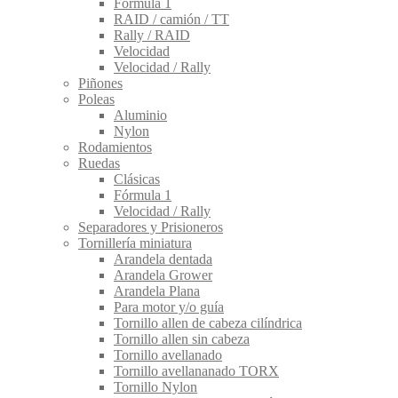
Fórmula 1
RAID / camión / TT
Rally / RAID
Velocidad
Velocidad / Rally
Piñones
Poleas
Aluminio
Nylon
Rodamientos
Ruedas
Clásicas
Fórmula 1
Velocidad / Rally
Separadores y Prisioneros
Tornillería miniatura
Arandela dentada
Arandela Grower
Arandela Plana
Para motor y/o guía
Tornillo allen de cabeza cilíndrica
Tornillo allen sin cabeza
Tornillo avellanado
Tornillo avellananado TORX
Tornillo Nylon