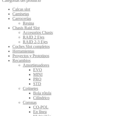
Categorías del producto
Calcas slot
Camisetas
Carrocerías
Resina
Chasis Raid Slot
Accesorios Chasis
RAID 2 Ejes
RAID 2-3 Ejes
Coches Slot completos
Herramientas
Proyectos y Prototipos
Recambios
Amortiguadores
EVO
MINI
PRO
STD
Cojinetes
Bola rótula
Cilíndrico
Coronas
CO-POL
En línea